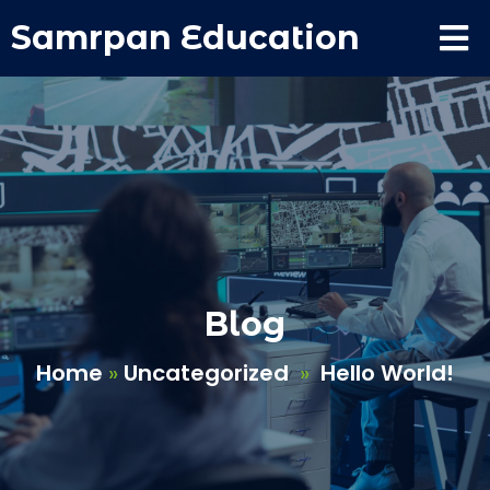
Samrpan Education
Blog
Home
»
Uncategorized
»
Hello World!