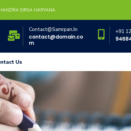
HANZIRA SIRSA HARYANA
Contact@samrpan.in
+91 1
contact@domain.co
9468
m
ntact Us