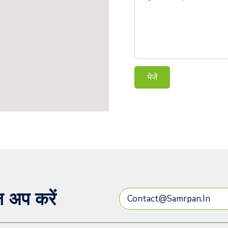
भेजें
न अप करें