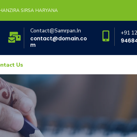
HANZIRA SIRSA HARYANA
Contact@samrpan.in
+91 1
contact@domain.co
9468
m
ntact Us